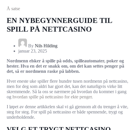
Å satse
EN NYBEGYNNERGUIDE TIL
SPILL PÅ NETTCASINO
By
Nils Hilding
januar 23, 2025
Nordmenn elsker å spille på odds, spilleautomater, poker og
hester. Hva en det er snakk om, om det kan settes penger på
det, så er nordmenn raske på labben.
Hver eneste uke spiller flere hundre tusen nordmenn på nettcasino,
men for deg som aldri har gjort det, kan det naturligvis virke litt
skremmende. Så la oss se nærmere på hvordan du kommer i gang
og
hvordan spille på nettcasino for ekte penger
.
I løpet av denne artikkelen skal vi gå gjennom alt du trenger å vite,
steg for steg. For spill på nettcasino er både spennende, trygt og
underholdende.
VELG ET TRYGT NETTCASINO