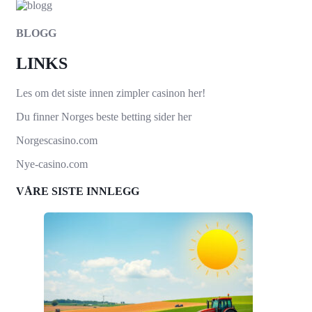
BLOGG
LINKS
Les om det siste innen
zimpler casinon
her!
Du finner Norges beste
betting sider
her
Norgescasino.com
Nye-casino.com
VÅRE SISTE INNLEGG