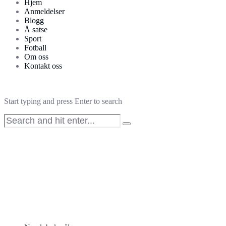
Hjem
Anmeldelser
Blogg
Å satse
Sport
Fotball
Om oss
Kontakt oss
Start typing and press Enter to search