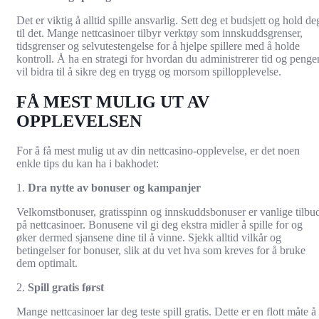
Det er viktig å alltid spille ansvarlig. Sett deg et budsjett og hold de
til det. Mange nettcasinoer tilbyr verktøy som innskuddsgrenser,
tidsgrenser og selvutestengelse for å hjelpe spillere med å holde
kontroll. Å ha en strategi for hvordan du administrerer tid og penger
vil bidra til å sikre deg en trygg og morsom spillopplevelse.
FÅ MEST MULIG UT AV
OPPLEVELSEN
For å få mest mulig ut av din nettcasino-opplevelse, er det noen
enkle tips du kan ha i bakhodet:
1.
Dra nytte av bonuser og kampanjer
Velkomstbonuser, gratisspinn og innskuddsbonuser er vanlige tilbu
på nettcasinoer. Bonusene vil gi deg ekstra midler å spille for og
øker dermed sjansene dine til å vinne. Sjekk alltid vilkår og
betingelser for bonuser, slik at du vet hva som kreves for å bruke
dem optimalt.
2.
Spill gratis først
Mange nettcasinoer lar deg teste spill gratis. Dette er en flott måte å