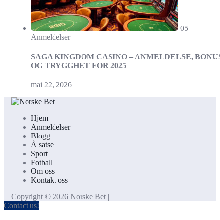
05
Anmeldelser
SAGA KINGDOM CASINO – ANMELDELSE, BONU
OG TRYGGHET FOR 2025
mai 22, 2026
Hjem
Anmeldelser
Blogg
Å satse
Sport
Fotball
Om oss
Kontakt oss
Copyright © 2026 Norske Bet |
Contact us!