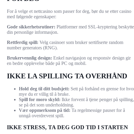
For å velge et nettcasino som passer for deg, bør du se etter casino
med følgende egenskaper:
Gode sikkerhetsrutiner:
Plattformer med SSL-kryptering beskytte
din personlige informasjon.
Rettferdig spill:
Velg casinoer som bruker sertifiserte random
number generators (RNG).
Brukervennlig design:
Enkel navigasjon og responsiv design gir
en bedre opplevelse både på PC og mobil.
IKKE LA SPILLING TA OVERHÅND
Hold deg til ditt budsjett:
Sett på forhånd en grense for hvo
mye du er villig til å bruke.
Spill for moro skyld:
Ikke forvent å tjene penger på spilling,
se på det som underholdning.
Vær oppmerksom på tid:
Ta regelmessige pauser for å
unngå overdrevent spill.
IKKE STRESS, TA DEG GOD TID I STARTEN