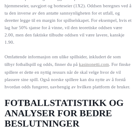
hjemmeseier, uavgjort og borteseier (1X2). Oddsen beregnes ved å
ta den inverse av den antatte sannsynligheten for et utfall, og
deretter legge til en margin for spillselskapet. For eksempel, hvis et
lag har 50% sjanse for å vinne, vil den teoretiske oddsen være
2.00, men den faktiske tilbudte oddsen vil være lavere, kanskje
1.90.
Omfattende informasjon om ulike spillsider, inkludert de som
tilbyr fotballspill og odds, finner du på
kasinonetti.com
. For finske
spillere er dette en nyttig ressurs når de skal velge hvor de vil
plassere sine spill. Også norske spillere kan dra nytte av å forstå
hvordan odds fungerer, uavhengig av hvilken plattform de bruker.
FOTBALLSTATISTIKK OG
ANALYSER FOR BEDRE
BESLUTNINGER