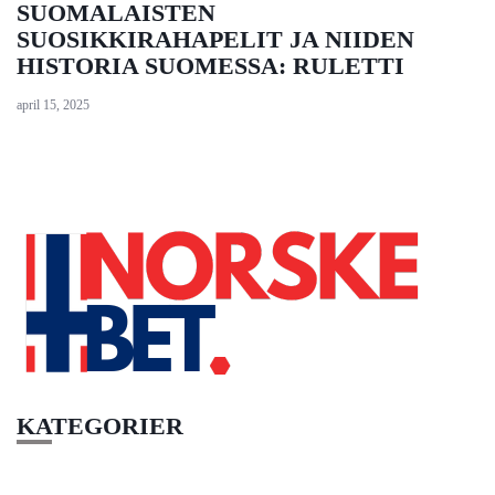
SUOMALAISTEN
SUOSIKKIRAHAPELIT JA NIIDEN
HISTORIA SUOMESSA: RULETTI
april 15, 2025
KATEGORIER