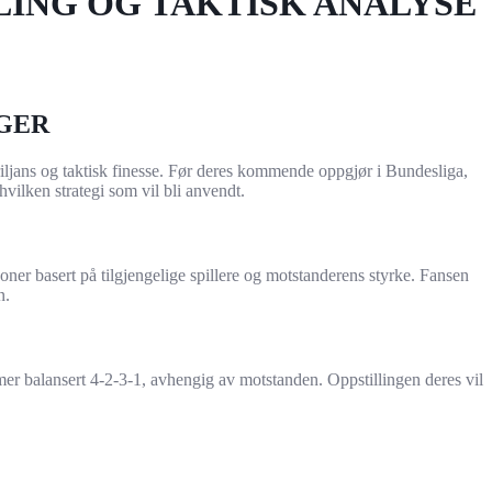
ING OG TAKTISK ANALYSE
GER
iljans og taktisk finesse. Før deres kommende oppgjør i Bundesliga,
 hvilken strategi som vil bli anvendt.
oner basert på tilgjengelige spillere og motstanderens styrke. Fansen
n.
mer balansert 4-2-3-1, avhengig av motstanden. Oppstillingen deres vil