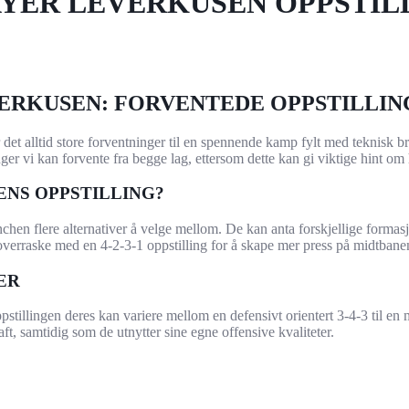
YER LEVERKUSEN OPPSTILL
ERKUSEN: FORVENTEDE OPPSTILLIN
 alltid store forventninger til en spennende kamp fylt med teknisk br
inger vi kan forvente fra begge lag, ettersom dette kan gi viktige hint om
ENS OPPSTILLING?
hen flere alternativer å velge mellom. De kan anta forskjellige formasj
l overraske med en 4-2-3-1 oppstilling for å skape mer press på midtbane
ER
stillingen deres kan variere mellom en defensivt orientert 3-4-3 til en 
ft, samtidig som de utnytter sine egne offensive kvaliteter.