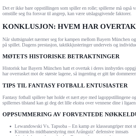
Det er ikke bare oppstillingen som spiller en rolle; spillerne må også
omstille seg fra forsvar til angrep, kan være utslagsgivende faktorer.
KONKLUSJON: HVEM HAR OVERTAK
Når sluttsignalet nærmer seg for kampen mellom Bayern München og Bay
på spillet. Dagens prestasjon, taktikkjusteringer underveis og individue
MØTETS HISTORISKE BETRAKTNINGER
Historisk har Bayern München hatt et overtak i deres innbyrdes oppgjør, 
har overrasket mot de største lagene, så ingenting er gitt før dommerens 
TIPS TIL FANTASY FOTBALL ENTUSIASTER
Fantasy fotball spillere bør holde et nært øye med lagoppstillingene o
spillernes tilstand kan gi deg det lille ekstra over vennene dine i ligaen
OPPSUMMERING AV FORVENTEDE NØKKELD
Lewandowski Vs. Tapsoba – En kamp av klasseangriper mot ste
Kimmichs midtbanestyring mot Aránguiz’ defensive innsats