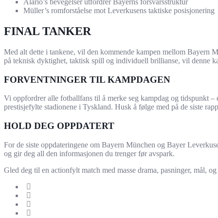
Alario’s bevegelser utfordrer Bayerns forsvarsstruktur
Müller’s romforståelse mot Leverkusens taktiske posisjonering
FINAL TANKER
Med alt dette i tankene, vil den kommende kampen mellom Bayern Mün
på teknisk dyktighet, taktisk spill og individuell brillianse, vil denne 
FORVENTNINGER TIL KAMPDAGEN
Vi oppfordrer alle fotballfans til å merke seg kampdag og tidspunkt – d
prestisjefylte stadionene i Tyskland. Husk å følge med på de siste ra
HOLD DEG OPPDATERT
For de siste oppdateringene om Bayern München og Bayer Leverkusens o
og gir deg all den informasjonen du trenger før avspark.
Gled deg til en actionfylt match med masse drama, pasninger, mål, og f