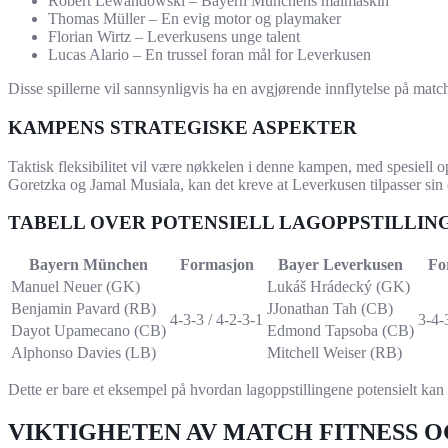
Robert Lewandowski – Bayern Münchens målmaskin
Thomas Müller – En evig motor og playmaker
Florian Wirtz – Leverkusens unge talent
Lucas Alario – En trussel foran mål for Leverkusen
Disse spillerne vil sannsynligvis ha en avgjørende innflytelse på match
KAMPENS STRATEGISKE ASPEKTER
Taktisk fleksibilitet vil være nøkkelen i denne kampen, med spesiel
Goretzka og Jamal Musiala, kan det kreve at Leverkusen tilpasser sin
TABELL OVER POTENSIELL LAGOPPSTILLIN
Bayern München
Formasjon
Bayer Leverkusen
Fo
Manuel Neuer (GK)
Lukáš Hrádecký (GK)
Benjamin Pavard (RB)
JJonathan Tah (CB)
4-3-3 / 4-2-3-1
3-4-
Dayot Upamecano (CB)
Edmond Tapsoba (CB)
Alphonso Davies (LB)
Mitchell Weiser (RB)
Dette er bare et eksempel på hvordan lagoppstillingene potensielt kan 
VIKTIGHETEN AV MATCH FITNESS 