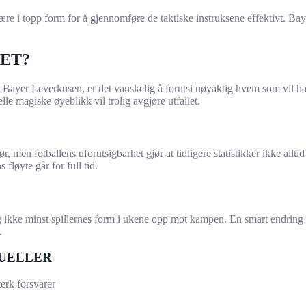
 være i topp form for å gjennomføre de taktiske instruksene effektivt. B
ET?
er Leverkusen, er det vanskelig å forutsi nøyaktig hvem som vil ha ove
lle magiske øyeblikk vil trolig avgjøre utfallet.
men fotballens uforutsigbarhet gjør at tidligere statistikker ikke alltid
fløyte går for full tid.
g ikke minst spillernes form i ukene opp mot kampen. En smart endring p
.
UELLER
rk forsvarer