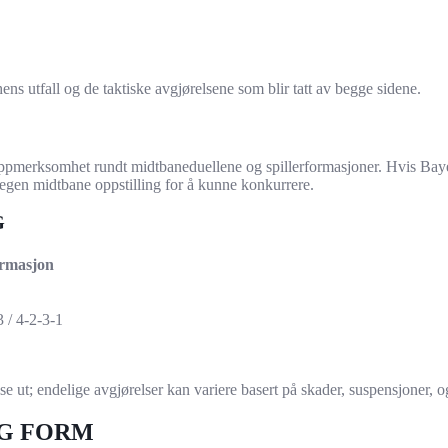
ens utfall og de taktiske avgjørelsene som blir tatt av begge sidene.
l oppmerksomhet rundt midtbaneduellene og spillerformasjoner. Hvis Ba
 egen midtbane oppstilling for å kunne konkurrere.
G
rmasjon
3 / 4-2-3-1
se ut; endelige avgjørelser kan variere basert på skader, suspensjoner,
OG FORM