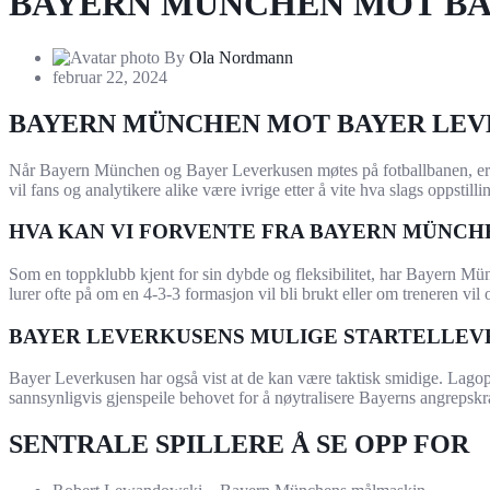
BAYERN MÜNCHEN MOT BA
By
Ola Nordmann
februar 22, 2024
BAYERN MÜNCHEN MOT BAYER LEV
Når Bayern München og Bayer Leverkusen møtes på fotballbanen, er det
vil fans og analytikere alike være ivrige etter å vite hva slags oppstill
HVA KAN VI FORVENTE FRA BAYERN MÜNCH
Som en toppklubb kjent for sin dybde og fleksibilitet, har Bayern Münc
lurer ofte på om en 4-3-3 formasjon vil bli brukt eller om treneren vi
BAYER LEVERKUSENS MULIGE STARTELLEV
Bayer Leverkusen har også vist at de kan være taktisk smidige. Lagopp
sannsynligvis gjenspeile behovet for å nøytralisere Bayerns angrepskra
SENTRALE SPILLERE Å SE OPP FOR