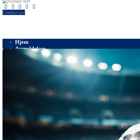
Contact us!
Hjem
Anmeldelser
Blogg
Å satse
Sport
Fotball
Om oss
Kontakt oss