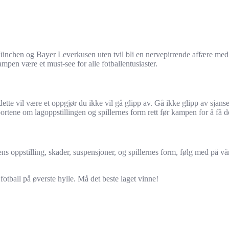
chen og Bayer Leverkusen uten tvil bli en nervepirrende affære med s
kampen være et must-see for alle fotballentusiaster.
ette vil være et oppgjør du ikke vil gå glipp av. Gå ikke glipp av sjanse
pportene om lagoppstillingen og spillernes form rett før kampen for å få
ppstilling, skader, suspensjoner, og spillernes form, følg med på vår
otball på øverste hylle. Må det beste laget vinne!