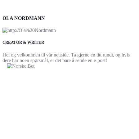
OLA NORDMANN
CREATOR & WRITER
Hei og velkommen til vår nettside. Ta gjerne en titt rundt, og hvis
dere har noen spørsmål, er det bare å sende en e-post!