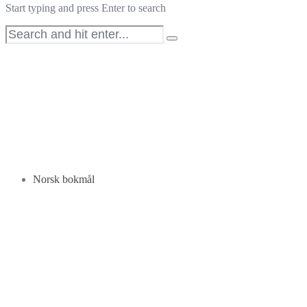
Start typing and press Enter to search
Norsk bokmål