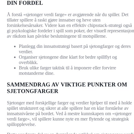
DIN FORDEL
Å forstå «sjetonger verdi farge» er avgjørende når du spiller. Det
tillater spillere å raskt gjøre innsatser og heve uten
forsinkelsesårsaker. Videre kan en effektiv chipsstack-strategi også
gi psykologiske fordeler i spill som poker, der visuell representasjo
av rikdom kan påvirke beslutningene til motspillerne.
Planlegg din innsatsstrategi basert på sjetongfarger og deres
verdier.
Organiser sjetongene dine klart for bedre spillflyt og
overblikk.
Bruk ulike farger taktisk til å imponere eller forvirre
motstanderne dine.
SAMMENDRAG AV VIKTIGE PUNKTER OM
SJETONGFARGER
Sjetonger med forskjellige farger og verdier hjelper til med å holde
spillet strukturert og sikrer at alle spillere har en klar forståelse av
innsatsnivåene på bordet. Ved å mestre kunnskapen om «sjetonger
verdi farge», vil spillere kunne nyte en mer flytende og strategisk
spillopplevelse.