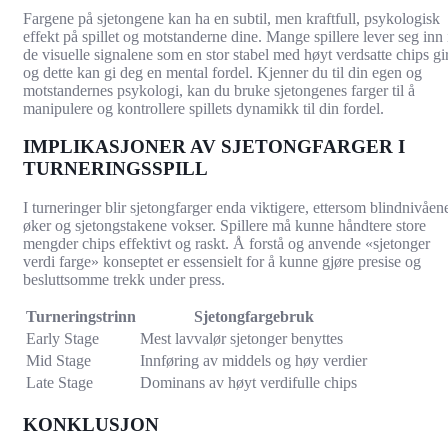
Fargene på sjetongene kan ha en subtil, men kraftfull, psykologisk
effekt på spillet og motstanderne dine. Mange spillere lever seg inn 
de visuelle signalene som en stor stabel med høyt verdsatte chips gir
og dette kan gi deg en mental fordel. Kjenner du til din egen og
motstandernes psykologi, kan du bruke sjetongenes farger til å
manipulere og kontrollere spillets dynamikk til din fordel.
IMPLIKASJONER AV SJETONGFARGER I
TURNERINGSSPILL
I turneringer blir sjetongfarger enda viktigere, ettersom blindnivåen
øker og sjetongstakene vokser. Spillere må kunne håndtere store
mengder chips effektivt og raskt. Å forstå og anvende «sjetonger
verdi farge» konseptet er essensielt for å kunne gjøre presise og
besluttsomme trekk under press.
Turneringstrinn
Sjetongfargebruk
Early Stage
Mest lavvalør sjetonger benyttes
Mid Stage
Innføring av middels og høy verdier
Late Stage
Dominans av høyt verdifulle chips
KONKLUSJON