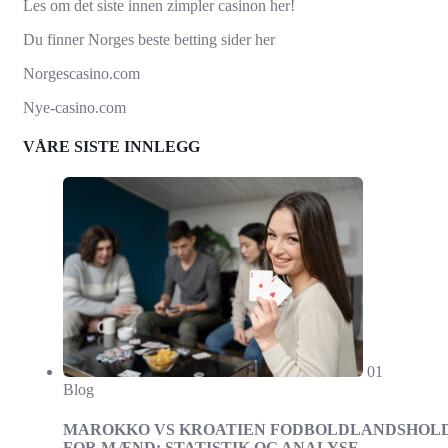
Les om det siste innen
zimpler casinon
her!
Du finner Norges beste
betting sider
her
Norgescasino.com
Nye-casino.com
VÅRE SISTE INNLEGG
01
Blog
MAROKKO VS KROATIEN FODBOLDLANDSHOL
FOR MÆND: STATISTIK OG ANALYSE