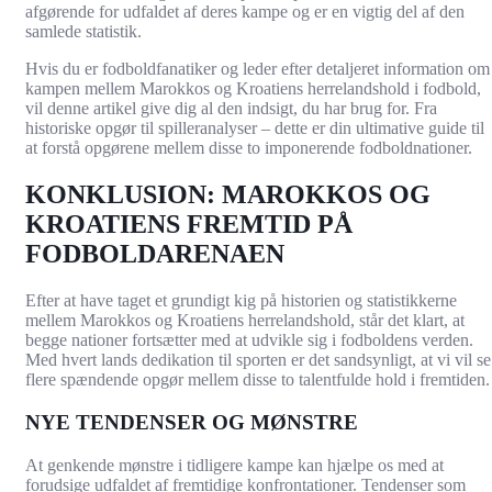
afgørende for udfaldet af deres kampe og er en vigtig del af den
samlede statistik.
Hvis du er fodboldfanatiker og leder efter detaljeret information om
kampen mellem Marokkos og Kroatiens herrelandshold i fodbold,
vil denne artikel give dig al den indsigt, du har brug for. Fra
historiske opgør til spilleranalyser – dette er din ultimative guide til
at forstå opgørene mellem disse to imponerende fodboldnationer.
KONKLUSION: MAROKKOS OG
KROATIENS FREMTID PÅ
FODBOLDARENAEN
Efter at have taget et grundigt kig på historien og statistikkerne
mellem Marokkos og Kroatiens herrelandshold, står det klart, at
begge nationer fortsætter med at udvikle sig i fodboldens verden.
Med hvert lands dedikation til sporten er det sandsynligt, at vi vil se
flere spændende opgør mellem disse to talentfulde hold i fremtiden.
NYE TENDENSER OG MØNSTRE
At genkende mønstre i tidligere kampe kan hjælpe os med at
forudsige udfaldet af fremtidige konfrontationer. Tendenser som