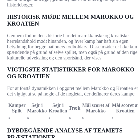
historiebøger.
HISTORISK MØDE MELLEM MAROKKO OG
KROATIEN
Gennem fodboldens historie har det marokkanske og kroatiske
herrelandshold mødt hinanden, og hver kamp har haft sin egen
betydning for begge nationers fodboldarv. Disse møder er ikke kun
spændende på grund af selve spillet, men også på grund af den rige
kulturelle udveksling og den sportsånd, der vises.
VIGTIGSTE STATISTIKKER FOR MAROKKO
OG KROATIEN
For at forstå dynamikken i opgøret mellem Marokko og Kroatien er
det vigtigt at se på nogle af de nøgletal, der definerer deres kampe:
Kamper
Sejr i
Sejr i
Mål scoret af
Mål scoret a
Træk
Spilt
Marokko
Kroatien
Marokko
Kroatien
x
x
x
x
x
x
DYBDEGÅENDE ANALYSE AF TEAMETS
PRÆSTATIONER