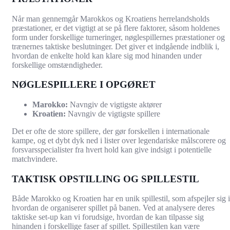
Når man gennemgår Marokkos og Kroatiens herrelandsholds
præstationer, er det vigtigt at se på flere faktorer, såsom holdenes
form under forskellige turneringer, nøglespillernes præstationer og
trænernes taktiske beslutninger. Det giver et indgående indblik i,
hvordan de enkelte hold kan klare sig mod hinanden under
forskellige omstændigheder.
NØGLESPILLERE I OPGØRET
Marokko:
Navngiv de vigtigste aktører
Kroatien:
Navngiv de vigtigste spillere
Det er ofte de store spillere, der gør forskellen i internationale
kampe, og et dybt dyk ned i lister over legendariske målscorere og
forsvarsspecialister fra hvert hold kan give indsigt i potentielle
matchvindere.
TAKTISK OPSTILLING OG SPILLESTIL
Både Marokko og Kroatien har en unik spillestil, som afspejler sig i
hvordan de organiserer spillet på banen. Ved at analysere deres
taktiske set-up kan vi forudsige, hvordan de kan tilpasse sig
hinanden i forskellige faser af spillet. Spillestilen kan være