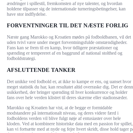
ændringer i spillestil, fremkomsten af nye talenter, og hvordan
holdene tilpasser sig de internationale turneringsbetingelser, kan
have stor indflydelse.
FORVENTNINGER TIL DET NÆSTE FORLIG
Næste gang Marokko og Kroatien mødes på fodboldbanen, vil det
uden tvivl være under meget forventningsfulde omstændigheder.
Fans kan se frem til en kamp, hvor tidligere præstationer og
spænding er tempereret af en baggrund af national stolthed og
fodboldstrategi.
AFSLUTTENDE TANKER
Det unikke ved fodbold er, at ikke to kampe er ens, og uanset hvor
meget statistik du har, kan resultatet altid overraske dig. Det er den
usikkerhed, der bringer spænding til hver konkurrence og holder
fans over hele verden klistret til deres skærme eller stadionsæder.
Marokko og Kroatien har vist, at de begge er formidable
modstandere på internationalt niveau, og deres videre færd i
fodboldens verden vil blive fulgt nøje af entusiaster over hele
kloden. Ved at kombinere historiske data med en passion for spillet,
kan vi fortsætte med at nyde og fejre hvert skridt, disse hold tager p