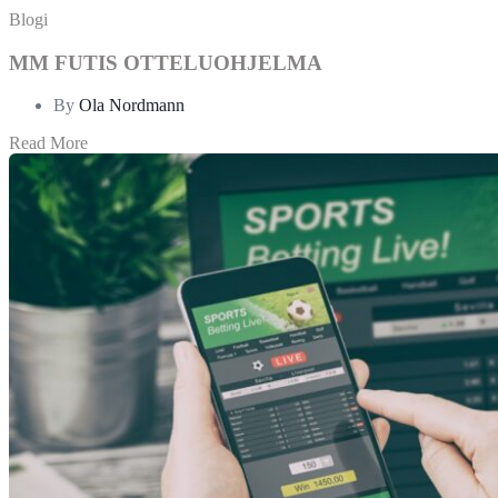
Blogi
MM FUTIS OTTELUOHJELMA
By
Ola Nordmann
Read More