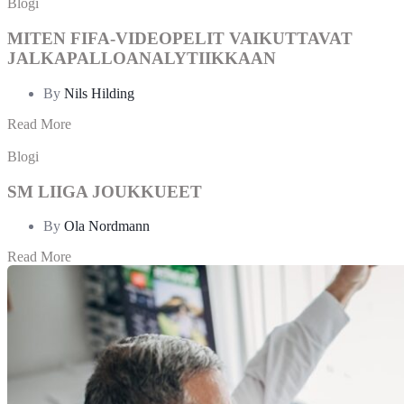
Blogi
MITEN FIFA-VIDEOPELIT VAIKUTTAVAT
JALKAPALLOANALYTIIKKAAN
By
Nils Hilding
Read More
Blogi
SM LIIGA JOUKKUEET
By
Ola Nordmann
Read More