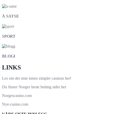
Å SATSE
SPORT
BLOGI
LINKS
Les om det siste innen
zimpler casinon
her!
Du finner Norges beste
betting sider
her
Norgescasino.com
Nye-casino.com