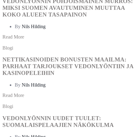
VEDONLYÖNNIN POHJOISMAINEN MURROS:
MIKSI SUOMEN AVAUTUMINEN MUUTTAA
KOKO ALUEEN TASAPAINON
By
Nils Hilding
Read More
Blogi
NETTIKASINOIDEN BONUSTEN MAAILMA:
PARHAAT TARJOUKSET VEDONLYÖNTIIN JA
KASINOPELEIHIN
By
Nils Hilding
Read More
Blogi
VEDONLYÖNNIN UUDET TUULET:
SUOMALAISPELAAJIEN NÄKÖKULMA
By
Nils Hilding