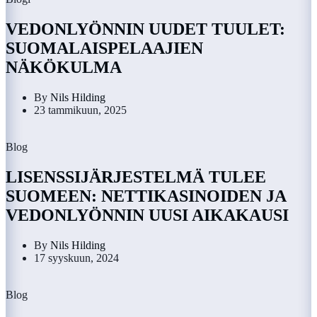
VEDONLYÖNNIN UUDET TUULET:
SUOMALAISPELAAJIEN
NÄKÖKULMA
By
Nils Hilding
23 tammikuun, 2025
Blog
LISENSSIJÄRJESTELMÄ TULEE
SUOMEEN: NETTIKASINOIDEN JA
VEDONLYÖNNIN UUSI AIKAKAUSI
By
Nils Hilding
17 syyskuun, 2024
Blog