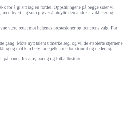
for å gi sitt lag en fordel. Oppstillingene på begge sider vil
n, med hvert lag som prøver å utnytte den andres svakheter og
yne være rettet mot heltenes prestasjoner og trenerens valg. For
te gang. Möte nytt talent utmerke seg, og vil de etablerte stjernene
takling og mål kan bety forskjellen mellom triumf og nederlag.
t på banen for ære, poeng og fotballhistorie.