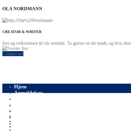
OLA NORDMANN
CREATOR & WRITER
Hei og velkommen til vår nettside. Ta gjerne en titt rundt, og hvis der
Contact us!
Hjem
Anmeldelser
Blogg
Å satse
Sport
Fotball
Om oss
Kontakt oss