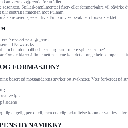
 kan være avgjørende for utfallet.
ne sesongen. Spillerkomplimentet i firer- eller femmerbakre vil påvirke
 blir sentralt i matchen mot Fulham.
 å sikre seier, spesielt hvis Fulham viser svakhet i forsvarsleddet.
AM
strere Newcastles angripere?
ssene til Newcastle.
m beholde ballbesittelsen og kontrollere spillets rytme?
år. Om de klarer å finne nettmaskene kan dette prege hele kampens natu
K OG FORMASJON?
ming basert på motstanderens styrker og svakheter. Vær forberedt på st
ing
reative løp
 på sidene
r og tilgjengelig personell, men endelig bekreftelse kommer vanligvis fø
MPENS DYNAMIKK?