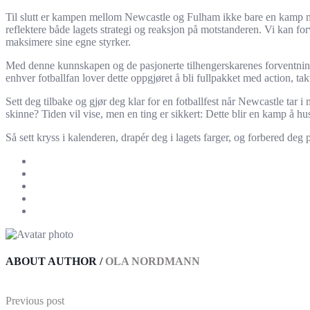
Til slutt er kampen mellom Newcastle og Fulham ikke bare en kamp mell
reflektere både lagets strategi og reaksjon på motstanderen. Vi kan f
maksimere sine egne styrker.
Med denne kunnskapen og de pasjonerte tilhengerskarenes forventninger,
enhver fotballfan lover dette oppgjøret å bli fullpakket med action, ta
Sett deg tilbake og gjør deg klar for en fotballfest når Newcastle tar 
skinne? Tiden vil vise, men en ting er sikkert: Dette blir en kamp å h
Så sett kryss i kalenderen, drapér deg i lagets farger, og forbered de
ABOUT AUTHOR /
OLA NORDMANN
Previous post