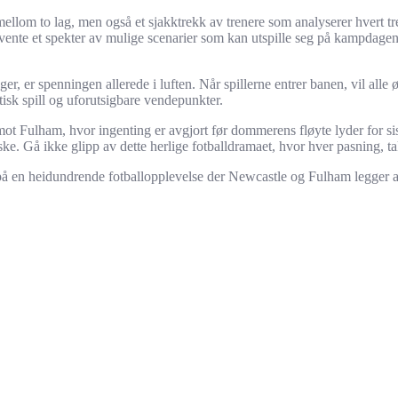
om to lag, men også et sjakktrekk av trenere som analyserer hvert trekk 
orvente et spekter av mulige scenarier som kan utspille seg på kampdage
 er spenningen allerede i luften. Når spillerne entrer banen, vil alle ø
ktisk spill og uforutsigbare vendepunkter.
i mot Fulham, hvor ingenting er avgjort før dommerens fløyte lyder for sis
uske. Gå ikke glipp av dette herlige fotballdramaet, hvor hver pasning, 
g på en heidundrende fotballopplevelse der Newcastle og Fulham legger al