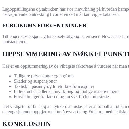
Lagoppstillingene og taktikken har stor innvirkning på hvordan kampen
nervepirrende tautrekking hvor et enkelt mål kan vippe balansen.
PUBLIKUMS FORVENTNINGER
Tilhengere av begge lag håper selvfølgelig på en seier. Newcastle-fan
motstanderen.
OPPSUMMERING AV NØKKELPUNKT
Her er en oppsummering av de viktigste faktorene å vurdere når man 
Tidligere prestasjoner og lagform
Skader og suspensjoner
Taktisk tilpasning og foretrukne formasjoner
Individuelle spilleres innvirkning og mulige matchvinnere
Forventninger fra fansen og presset fra hjemmestøtte
Det viktigste for fans og analytikere å huske på er at fotball alltid k
en engasjerende oppgjør mellom Newcastle og Fulham, med taktiske t
KONKLUSJON