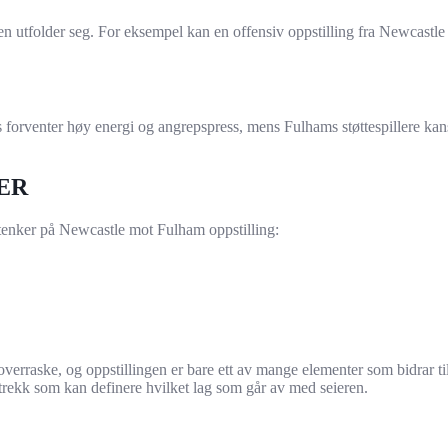
 utfolder seg. For eksempel kan en offensiv oppstilling fra Newcastle 
s forventer høy energi og angrepspress, mens Fulhams støttespillere kan
ER
tenker på Newcastle mot Fulham oppstilling:
an overraske, og oppstillingen er bare ett av mange elementer som bidrar
rekk som kan definere hvilket lag som går av med seieren.