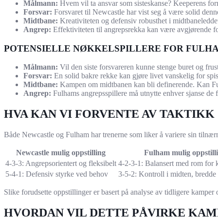
Målmann:
Hvem vil ta ansvar som sisteskanse? Keeperens form
Forsvar:
Forsvaret til Newcastle har vist seg å være solid den
Midtbane:
Kreativiteten og defensiv robusthet i midtbaneleddet
Angrep:
Effektiviteten til angrepsrekka kan være avgjørende for
POTENSIELLE NØKKELSPILLERE FOR FULH
Målmann:
Vil den siste forsvareren kunne stenge buret og fru
Forsvar:
En solid bakre rekke kan gjøre livet vanskelig for spi
Midtbane:
Kampen om midtbanen kan bli definerende. Kan Fulha
Angrep:
Fulhams angrepsspillere må utnytte enhver sjanse de f
HVA KAN VI FORVENTE AV TAKTIK
Både Newcastle og Fulham har trenerne som liker å variere sin tilnær
Newcastle mulig oppstilling
Fulham mulig oppstill
4-3-3: Angrepsorientert og fleksibelt
4-2-3-1: Balansert med rom for k
5-4-1: Defensiv styrke ved behov
3-5-2: Kontroll i midten, bredde
Slike forudsette oppstillinger er basert på analyse av tidligere kampe
HVORDAN VIL DETTE PÅVIRKE KA