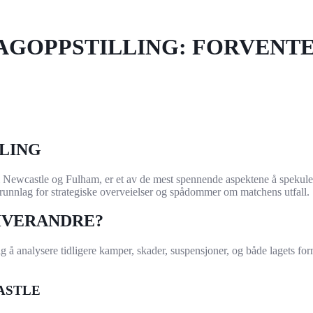
AGOPPSTILLING: FORVENTE
LING
m Newcastle og Fulham, er et av de mest spennende aspektene å spekule
t grunnlag for strategiske overveielser og spådommer om matchens utfall.
HVERANDRE?
g å analysere tidligere kamper, skader, suspensjoner, og både lagets for
ASTLE