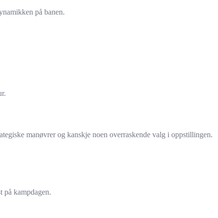
 dynamikken på banen.
r.
rategiske manøvrer og kanskje noen overraskende valg i oppstillingen.
rst på kampdagen.