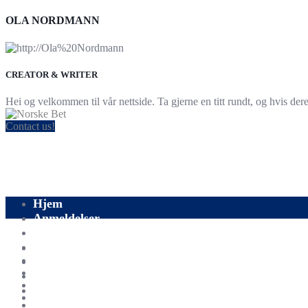
OLA NORDMANN
CREATOR & WRITER
Hei og velkommen til vår nettside. Ta gjerne en titt rundt, og hvis der
Contact us!
Hjem
Anmeldelser
Blogg
Å satse
Sport
Fotball
Om oss
Kontakt oss