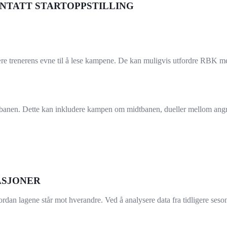
ANTATT STARTOPPSTILLING
et være trenerens evne til å lese kampene. De kan muligvis utfordre RBK
banen. Dette kan inkludere kampen om midtbanen, dueller mellom angri
ASJONER
ordan lagene står mot hverandre. Ved å analysere data fra tidligere seson