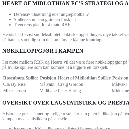
HEART OF MIDLOTHIAN FC’S STRATEGI OG 
Defensiv tilnærming eller angrepsfotball?
Spillere som kan gjøre en forskjell
Trenerens plan for å møte RBK
Hearts har bevist sin fleksibilitet i taktiske oppstillinger, mye takk
på banen, samtidig som de kan utnytte kjappe kontringer.
NØKKELOPPGJØR I KAMPEN
I et møte mellom RBK og Hearts vil det være flere nøkkeloppgjør på 
på hvilke spillere som kan komme til å utgjøre en forskjell.
Rosenborg Spiller
Posisjon
Heart of Midlothian Spiller
Posisjon
Ola By Rise
Målvakt
Craig Gordon
Målvakt
Mike Jensen
Midtbane
Peter Haring
Midtbane
OVERSIKT OVER LAGSTATISTIKK OG PREST
Historiske prestasjoner og nylige resultater kan gi en indikasjon på hv
kampen med statistikken på sin side.
Rosenborg BKs tidligere resultater i liknende kamper