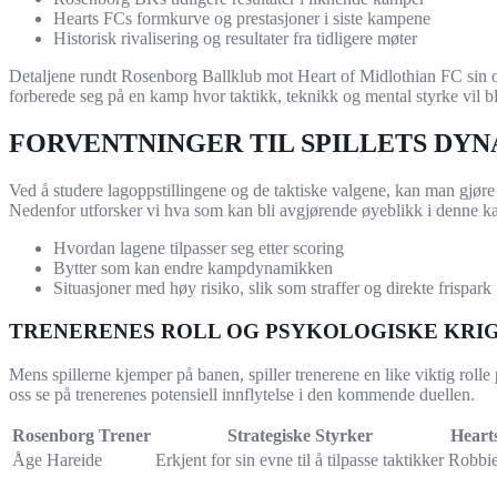
Hearts FCs formkurve og prestasjoner i siste kampene
Historisk rivalisering og resultater fra tidligere møter
Detaljene rundt Rosenborg Ballklub mot Heart of Midlothian FC sin opp
forberede seg på en kamp hvor taktikk, teknikk og mental styrke vil bli 
FORVENTNINGER TIL SPILLETS DY
Ved å studere lagoppstillingene og de taktiske valgene, kan man gjøre
Nedenfor utforsker vi hva som kan bli avgjørende øyeblikk i denne 
Hvordan lagene tilpasser seg etter scoring
Bytter som kan endre kampdynamikken
Situasjoner med høy risiko, slik som straffer og direkte frispark
TRENERENES ROLL OG PSYKOLOGISKE KRI
Mens spillerne kjemper på banen, spiller trenerene en like viktig rolle
oss se på trenerenes potensiell innflytelse i den kommende duellen.
Rosenborg Trener
Strategiske Styrker
Heart
Åge Hareide
Erkjent for sin evne til å tilpasse taktikker
Robbie