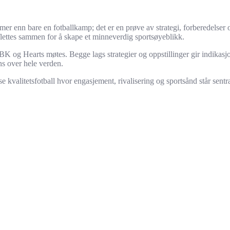
nn bare en fotballkamp; det er en prøve av strategi, forberedelser og t
e flettes sammen for å skape et minneverdig sportsøyeblikk.
 RBK og Hearts møtes. Begge lags strategier og oppstillinger gir indikasj
ans over hele verden.
e kvalitetsfotball hvor engasjement, rivalisering og sportsånd står sentr