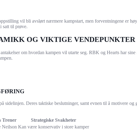
stilling vil bli avslørt nærmere kampstart, men forventningene er høye
satt til prøve.
NAMIKK OG VIKTIGE VENDEPUNKTER
 antakelser om hvordan kampen vil utarte seg. RBK og Hearts har sine s
kampen.
GFØRING
 på sidelinjen. Deres taktiske beslutninger, samt evnen til å motivere og
s Trener
Strategiske Svakheter
 Neilson
Kan være konservativ i store kamper