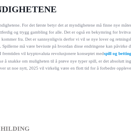
NDIGHETENE
dighetene. For det første betyr det at myndighetene må finne nye måter
ettferdig og trygg gambling for alle. Det er også en bekymring for hvitv
s kommer fra. Det er sannsynligvis derfor vi vil se nye lover og retnings
en. Spillerne må være bevisste på hvordan disse endringene kan påvirke 
 I fremtiden vil kryptovaluta revolusjonere konseptet med
spill og bettin
kke å snakke om muligheten til å prøve nye typer spill, er det absolutt in
øver ut noe nytt, 2025 vil virkelig være en flott tid for å forbedre oppleve
 HILDING