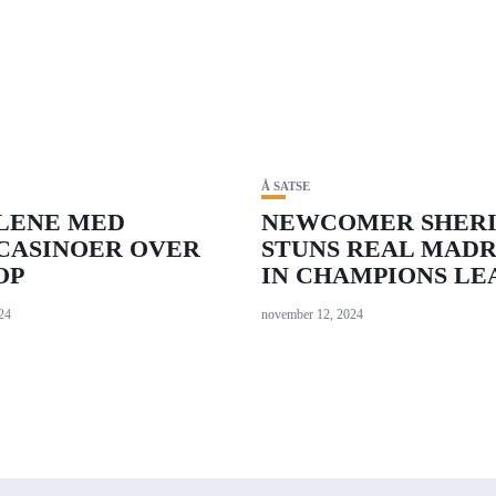
Å SATSE
LENE MED
NEWCOMER SHERI
CASINOER OVER
STUNS REAL MADRI
OP
IN CHAMPIONS LE
24
november 12, 2024