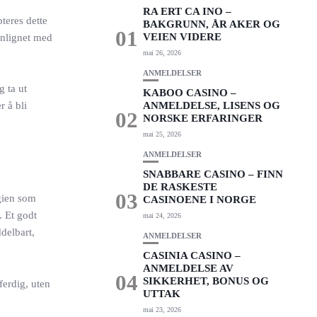
RA ERT CA INO –
teres dette
BAKGRUNN, ÅR AKER OG
01
VEIEN VIDERE
enlignet med
mai 26, 2026
ANMELDELSER
 ta ut
KABOO CASINO –
r å bli
ANMELDELSE, LISENS OG
02
NORSKE ERFARINGER
mai 25, 2026
ANMELDELSER
SNABBARE CASINO – FINN
DE RASKESTE
03
gien som
CASINOENE I NORGE
. Et godt
mai 24, 2026
delbart,
ANMELDELSER
CASINIA CASINO –
ANMELDELSE AV
04
SIKKERHET, BONUS OG
ferdig, uten
UTTAK
mai 23, 2026