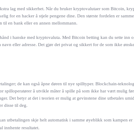
 ekstra lag med sikkerhet. Når du bruker kryptovalutaer som Bitcoin, kryp
kelig for en hacker å stjele pengene dine. Den største fordelen er samm
en til en bank eller en annen mellommann.
ånd i hanske med kryptovaluta. Med Bitcoin betting kan du sette inn og
avn eller adresse. Det gjør det privat og sikkert for de som ikke ønske
talinger; de kan også åpne døren til nye spilltyper. Blockchain-teknolo
or spilloperatører å utvikle måter å spille på som ikke har vært mulig før
er. Det betyr at det i teorien er mulig at gevinstene dine utbetales umid
r disse til deg.
, kan utbetalingen skje helt automatisk i samme øyeblikk som kampen er 
l innhente resultatet.