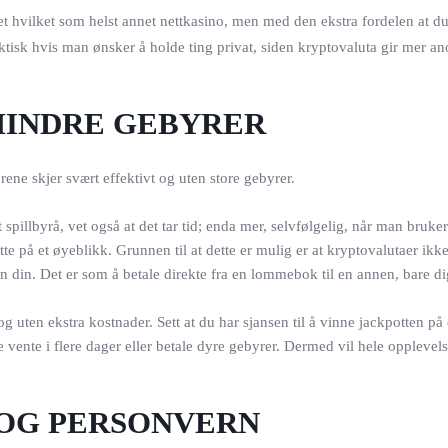
et hvilket som helst annet nettkasino, men med den ekstra fordelen at d
praktisk hvis man ønsker å holde ting privat, siden kryptovaluta gir mer a
MINDRE GEBYRER
ene skjer svært effektivt og uten store gebyrer.
 spillbyrå, vet også at det tar tid; enda mer, selvfølgelig, når man bruker
 på et øyeblikk. Grunnen til at dette er mulig er at kryptovalutaer ikk
in. Det er som å betale direkte fra en lommebok til en annen, bare dig
 uten ekstra kostnader. Sett at du har sjansen til å vinne jackpotten på 
e vente i flere dager eller betale dyre gebyrer. Dermed vil hele opplevel
OG PERSONVERN