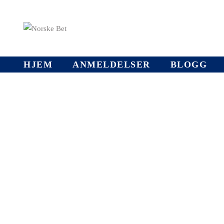
HJEM
ANMELDELSER
BLOGG