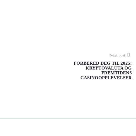
Next post
FORBERED DEG TIL 2025:
KRYPTOVALUTA OG
FREMTIDENS
CASINOOPPLEVELSER