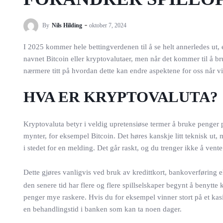
By
Nils Hilding
oktober 7, 2024
I 2025 kommer hele bettingverdenen til å se helt annerledes ut,
navnet Bitcoin eller kryptovalutaer, men når det kommer til å br
nærmere titt på hvordan dette kan endre aspektene for oss når vi
HVA ER KRYPTOVALUTA?
Kryptovaluta betyr i veldig upretensiøse termer å bruke penger på 
mynter, for eksempel Bitcoin. Det høres kanskje litt teknisk ut,
i stedet for en melding. Det går raskt, og du trenger ikke å vente
Dette gjøres vanligvis ved bruk av kredittkort, bankoverførin
den senere tid har flere og flere spillselskaper begynt å benytte 
penger mye raskere. Hvis du for eksempel vinner stort på et ka
en behandlingstid i banken som kan ta noen dager.