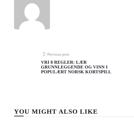
Previous post
VRI 8 REGLER: LÆR
GRUNNLEGGENDE OG VINN I
POPULÆRT NORSK KORTSPILL
YOU MIGHT ALSO LIKE