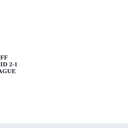
FF
D 2-1
AGUE