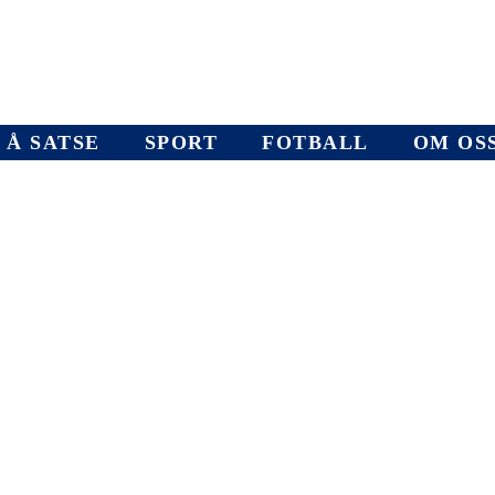
Å SATSE
SPORT
FOTBALL
OM OS