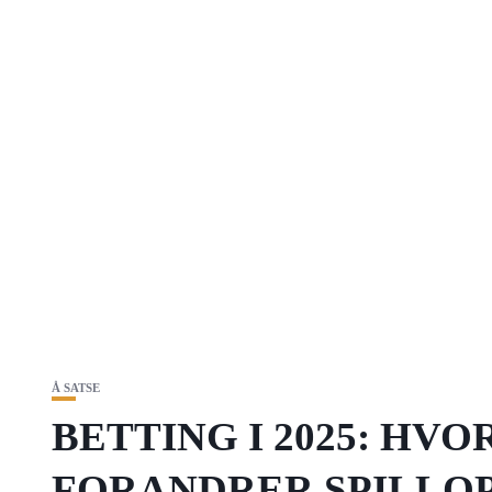
Å SATSE
BETTING I 2025: H
FORANDRER SPILLO