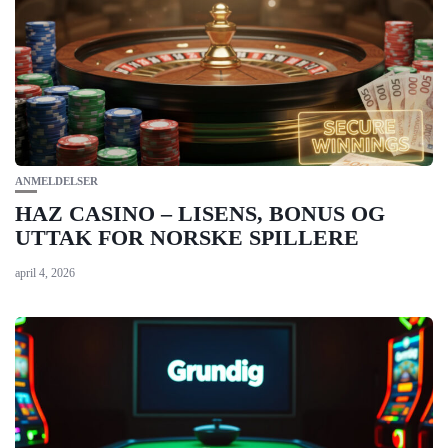
ANMELDELSER
HAZ CASINO – LISENS, BONUS OG
UTTAK FOR NORSKE SPILLERE
april 4, 2026