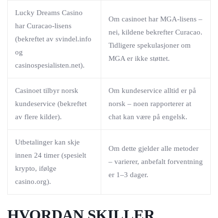
Lucky Dreams Casino
Om casinoet har MGA-lisens –
har Curacao-lisens
nei, kildene bekrefter Curacao.
(bekreftet av svindel.info
Tidligere spekulasjoner om
og
MGA er ikke støttet.
casinospesialisten.net).
Casinoet tilbyr norsk
Om kundeservice alltid er på
kundeservice (bekreftet
norsk – noen rapporterer at
av flere kilder).
chat kan være på engelsk.
Utbetalinger kan skje
Om dette gjelder alle metoder
innen 24 timer (spesielt
– varierer, anbefalt forventning
krypto, ifølge
er 1–3 dager.
casino.org).
HVORDAN SKILLER