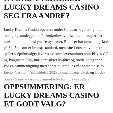
LUCKY DREAMS CASINO
SEG FRA ANDRE?
Lucky Dreams Casino opererer under Curacao-regulering, noe
som gir grunnleggende forbrukerbeskyttelse, men mangler det
norske monopolbeskyttelsessystemet. Bonuser har omsetningskrav
på 3x–5x, som er bransjestandard, men ofte kritisert av norske
spillere. Spillutvalget leveres av store leverandører som Play’n GO
og Pragmatic Play, noe som sikrer kvalitet og brede kategorier.
For en sammenligning med andre aktører, les vår anmeldelse av
Lucky Casino – Anmeldelse 2025 Bonus Lisens Uttak
og
Lucky
Spins Casino – Grundig anmeldelse for norske spillere
.
OPPSUMMERING: ER
LUCKY DREAMS CASINO
ET GODT VALG?