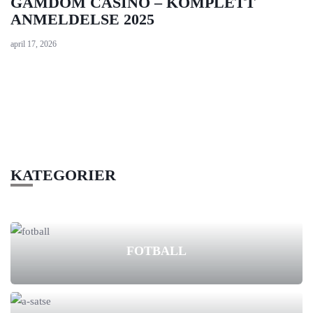
GAMDOM CASINO – KOMPLETT
ANMELDELSE 2025
april 17, 2026
KATEGORIER
FOTBALL