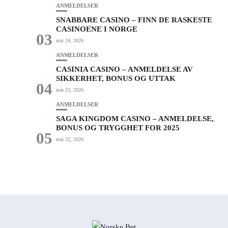
ANMELDELSER
SNABBARE CASINO – FINN DE RASKESTE
CASINOENE I NORGE
03
mai 24, 2026
ANMELDELSER
CASINIA CASINO – ANMELDELSE AV
SIKKERHET, BONUS OG UTTAK
04
mai 23, 2026
ANMELDELSER
SAGA KINGDOM CASINO – ANMELDELSE,
BONUS OG TRYGGHET FOR 2025
05
mai 22, 2026