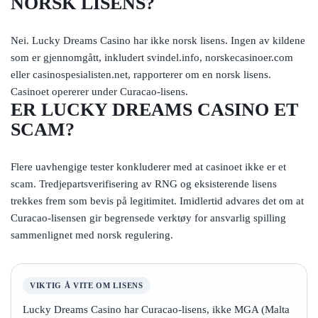
NORSK LISENS?
Nei. Lucky Dreams Casino har ikke norsk lisens. Ingen av kildene
som er gjennomgått, inkludert svindel.info, norskecasinoer.com
eller casinospesialisten.net, rapporterer om en norsk lisens.
Casinoet opererer under Curacao-lisens.
ER LUCKY DREAMS CASINO ET
SCAM?
Flere uavhengige tester konkluderer med at casinoet ikke er et
scam. Tredjepartsverifisering av RNG og eksisterende lisens
trekkes frem som bevis på legitimitet. Imidlertid advares det om at
Curacao-lisensen gir begrensede verktøy for ansvarlig spilling
sammenlignet med norsk regulering.
VIKTIG Å VITE OM LISENS
Lucky Dreams Casino har Curacao-lisens, ikke MGA (Malta