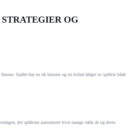
 STRATEGIER OG
finesse. Spillet har en rik historie og en trofast følger av spillere både
udgivningen, der spillerne annonserer hvor mange stikk de og deres