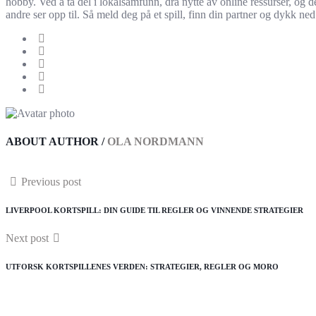
hobby. Ved å ta del i lokalsamfunn, dra nytte av online ressurser, og 
andre ser opp til. Så meld deg på et spill, finn din partner og dykk ne
ABOUT AUTHOR /
OLA NORDMANN
Previous post
LIVERPOOL KORTSPILL: DIN GUIDE TIL REGLER OG VINNENDE STRATEGIER
Next post
UTFORSK KORTSPILLENES VERDEN: STRATEGIER, REGLER OG MORO