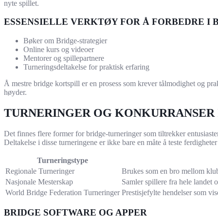
nyte spillet.
ESSENSIELLE VERKTØY FOR Å FORBEDRE I 
Bøker om Bridge-strategier
Online kurs og videoer
Mentorer og spillepartnere
Turneringsdeltakelse for praktisk erfaring
Å mestre bridge kortspill er en prosess som krever tålmodighet og praksis
høyder.
TURNERINGER OG KONKURRANSER 
Det finnes flere former for bridge-turneringer som tiltrekker entusiast
Deltakelse i disse turneringene er ikke bare en måte å teste ferdigheter
Turneringstype
Regionale Turneringer
Brukes som en bro mellom klub
Nasjonale Mesterskap
Samler spillere fra hele landet 
World Bridge Federation Turneringer
Prestisjefylte hendelser som vi
BRIDGE SOFTWARE OG APPER