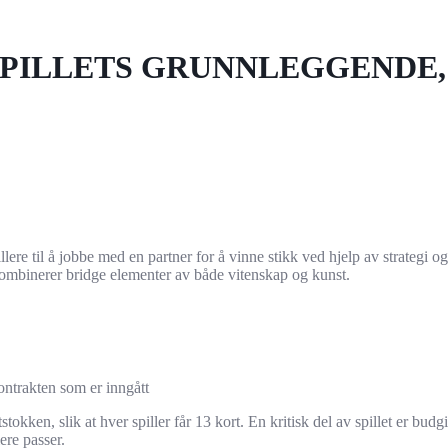
SPILLETS GRUNNLEGGENDE,
lere til å jobbe med en partner for å vinne stikk ved hjelp av strategi og 
kombinerer bridge elementer av både vitenskap og kunst.
ontrakten som er inngått
stokken, slik at hver spiller får 13 kort. En kritisk del av spillet er b
ere passer.