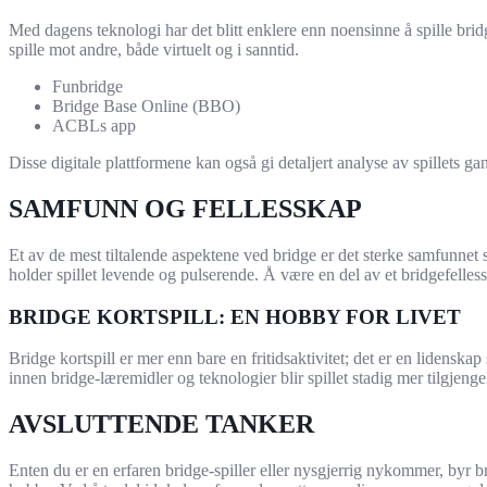
Med dagens teknologi har det blitt enklere enn noensinne å spille bridg
spille mot andre, både virtuelt og i sanntid.
Funbridge
Bridge Base Online (BBO)
ACBLs app
Disse digitale plattformene kan også gi detaljert analyse av spillets g
SAMFUNN OG FELLESSKAP
Et av de mest tiltalende aspektene ved bridge er det sterke samfunnet
holder spillet levende og pulserende. Å være en del av et bridgefelless
BRIDGE KORTSPILL: EN HOBBY FOR LIVET
Bridge kortspill er mer enn bare en fritidsaktivitet; det er en lidensk
innen bridge-læremidler og teknologier blir spillet stadig mer tilgjenge
AVSLUTTENDE TANKER
Enten du er en erfaren bridge-spiller eller nysgjerrig nykommer, byr br