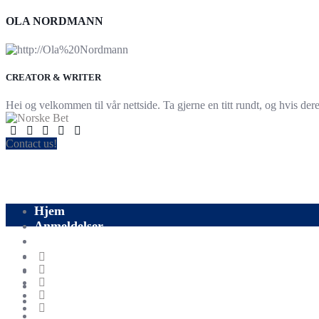
OLA NORDMANN
CREATOR & WRITER
Hei og velkommen til vår nettside. Ta gjerne en titt rundt, og hvis der
Contact us!
Hjem
Anmeldelser
Blogg
Å satse
Sport
Fotball
Om oss
Kontakt oss