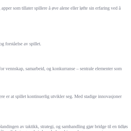
er som tillater spillere å øve alene eller løfte sin erfaring ved å
g forståelse av spillet.
te for vennskap, samarbeid, og konkurranse – sentrale elementer som
re er at spillet kontinuerlig utvikler seg. Med stadige innovasjoner
andingen av taktikk, strategi, og samhandling gjør bridge til en tidløs