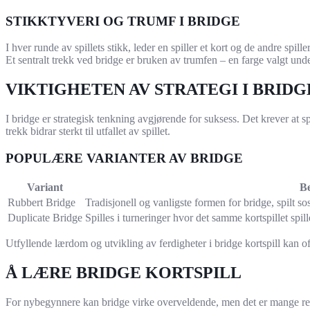
STIKKTYVERI OG TRUMF I BRIDGE
I hver runde av spillets stikk, leder en spiller et kort og de andre spill
Et sentralt trekk ved bridge er bruken av trumfen – en farge valgt un
VIKTIGHETEN AV STRATEGI I BRIDG
I bridge er strategisk tenkning avgjørende for suksess. Det krever at
trekk bidrar sterkt til utfallet av spillet.
POPULÆRE VARIANTER AV BRIDGE
Variant
Be
Rubbert Bridge
Tradisjonell og vanligste formen for bridge, spilt sos
Duplicate Bridge
Spilles i turneringer hvor det samme kortspillet spil
Utfyllende lærdom og utvikling av ferdigheter i bridge kortspill kan oft
Å LÆRE BRIDGE KORTSPILL
For nybegynnere kan bridge virke overveldende, men det er mange ressurs