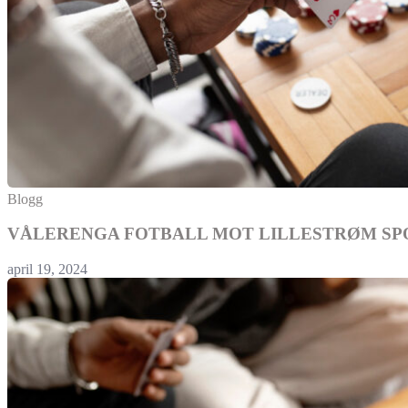
Blogg
VÅLERENGA FOTBALL MOT LILLESTRØM SP
april 19, 2024