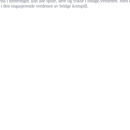
delta i turneringer, kan alle spille, lære og vokse i bridge-verdenen. 
d i den engasjerende verdenen av bridge kortspill.