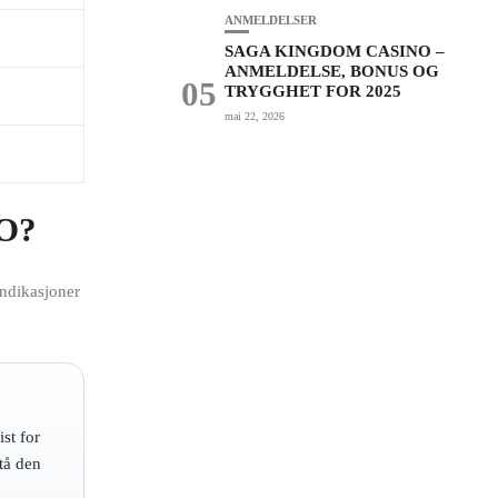
ANMELDELSER
SAGA KINGDOM CASINO –
ANMELDELSE, BONUS OG
05
TRYGGHET FOR 2025
mai 22, 2026
O?
indikasjoner
st for
tå den