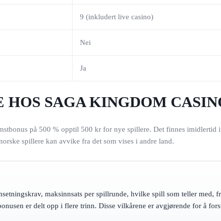
9 (inkludert live casino)
Nei
Ja
E HOS SAGA KINGDOM CASIN
stbonus på 500 % opptil 500 kr for nye spillere. Det finnes imidlertid 
orske spillere kan avvike fra det som vises i andre land.
etningskrav, maksinnsats per spillrunde, hvilke spill som teller med, fri
usen er delt opp i flere trinn. Disse vilkårene er avgjørende for å fors