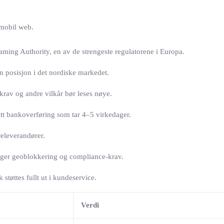
g mobil web.
ming Authority, en av de strengeste regulatorene i Europa.
en posisjon i det nordiske markedet.
rav og andre vilkår bør leses nøye.
att bankoverføring som tar 4–5 virkedager.
releverandører.
følger geoblokkering og compliance-krav.
støttes fullt ut i kundeservice.
Verdi