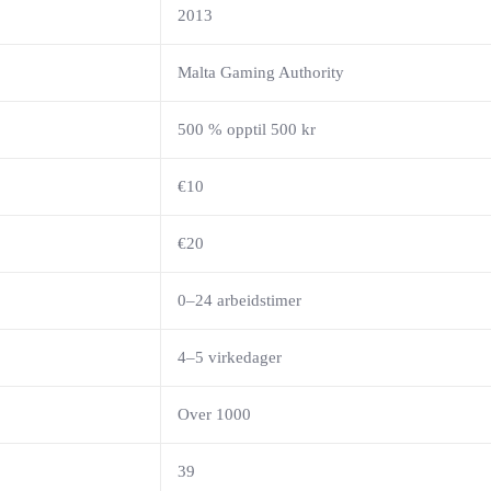
2013
Malta Gaming Authority
500 % opptil 500 kr
€10
€20
0–24 arbeidstimer
4–5 virkedager
Over 1000
39