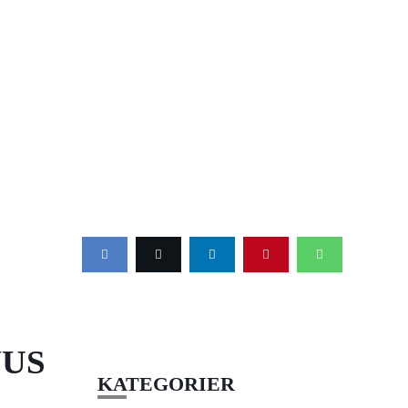
NUS
KATEGORIER