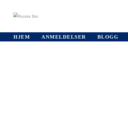
HJEM
ANMELDELSER
BLOGG