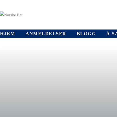
HJEM
ANMELDELSER
BLOGG
Å S