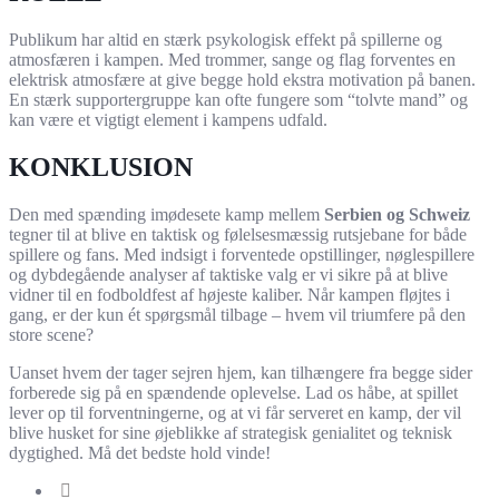
Publikum har altid en stærk psykologisk effekt på spillerne og
atmosfæren i kampen. Med trommer, sange og flag forventes en
elektrisk atmosfære at give begge hold ekstra motivation på banen.
En stærk supportergruppe kan ofte fungere som “tolvte mand” og
kan være et vigtigt element i kampens udfald.
KONKLUSION
Den med spænding imødesete kamp mellem
Serbien og Schweiz
tegner til at blive en taktisk og følelsesmæssig rutsjebane for både
spillere og fans. Med indsigt i forventede opstillinger, nøglespillere
og dybdegående analyser af taktiske valg er vi sikre på at blive
vidner til en fodboldfest af højeste kaliber. Når kampen fløjtes i
gang, er der kun ét spørgsmål tilbage – hvem vil triumfere på den
store scene?
Uanset hvem der tager sejren hjem, kan tilhængere fra begge sider
forberede sig på en spændende oplevelse. Lad os håbe, at spillet
lever op til forventningerne, og at vi får serveret en kamp, der vil
blive husket for sine øjeblikke af strategisk genialitet og teknisk
dygtighed. Må det bedste hold vinde!