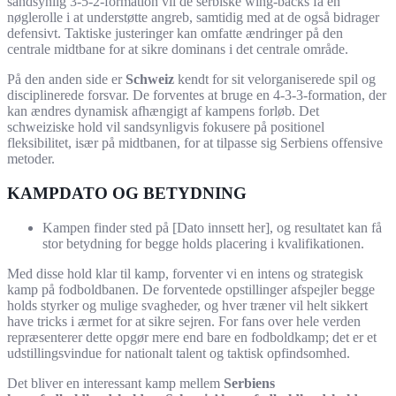
sandsynlig 3-5-2-formation vil de serbiske wing-backs få en
nøglerolle i at understøtte angreb, samtidig med at de også bidrager
defensivt. Taktiske justeringer kan omfatte ændringer på den
centrale midtbane for at sikre dominans i det centrale område.
På den anden side er
Schweiz
kendt for sit velorganiserede spil og
disciplinerede forsvar. De forventes at bruge en 4-3-3-formation, der
kan ændres dynamisk afhængigt af kampens forløb. Det
schweiziske hold vil sandsynligvis fokusere på positionel
fleksibilitet, især på midtbanen, for at tilpasse sig Serbiens offensive
metoder.
KAMPDATO OG BETYDNING
Kampen finder sted på [Dato innsett her], og resultatet kan få
stor betydning for begge holds placering i kvalifikationen.
Med disse hold klar til kamp, forventer vi en intens og strategisk
kamp på fodboldbanen. De forventede opstillinger afspejler begge
holds styrker og mulige svagheder, og hver træner vil helt sikkert
have tricks i ærmet for at sikre sejren. For fans over hele verden
repræsenterer dette opgør mere end bare en fodboldkamp; det er et
udstillingsvindue for nationalt talent og taktisk opfindsomhed.
Det bliver en interessant kamp mellem
Serbiens