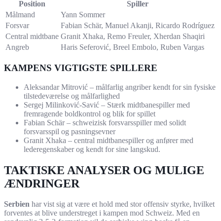
Position
Spiller
Målmand
Yann Sommer
Forsvar
Fabian Schär, Manuel Akanji, Ricardo Rodríguez
Central midtbane
Granit Xhaka, Remo Freuler, Xherdan Shaqiri
Angreb
Haris Seferović, Breel Embolo, Ruben Vargas
KAMPENS VIGTIGSTE SPILLERE
Aleksandar Mitrović – målfarlig angriber kendt for sin fysiske
tilstedeværelse og målfarlighed
Sergej Milinković-Savić – Stærk midtbanespiller med
fremragende boldkontrol og blik for spillet
Fabian Schär – schweizisk forsvarsspiller med solidt
forsvarsspil og pasningsevner
Granit Xhaka – central midtbanespiller og anfører med
lederegenskaber og kendt for sine langskud.
TAKTISKE ANALYSER OG MULIGE
ÆNDRINGER
Serbien
har vist sig at være et hold med stor offensiv styrke, hvilket
forventes at blive understreget i kampen mod Schweiz. Med en