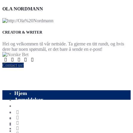
OLA NORDMANN
CREATOR & WRITER
Hei og velkommen til vår nettside. Ta gjerne en titt rundt, og hvis
dere har noen spørsmål, er det bare å sende en e-post!
Contact us!
Hjem
Anmeldelser
Blog
Å satse
Sport
Fotball
Kontakt oss