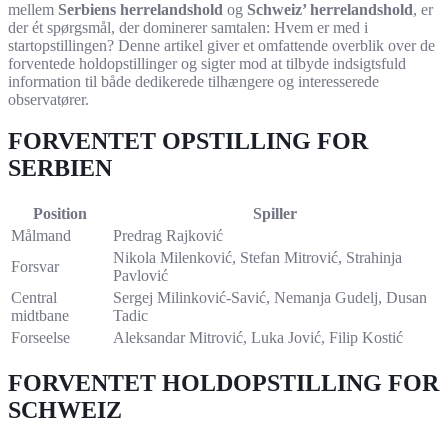
mellem
Serbiens herrelandshold
og
Schweiz’ herrelandshold
, er
der ét spørgsmål, der dominerer samtalen: Hvem er med i
startopstillingen? Denne artikel giver et omfattende overblik over de
forventede holdopstillinger og sigter mod at tilbyde indsigtsfuld
information til både dedikerede tilhængere og interesserede
observatører.
FORVENTET OPSTILLING FOR
SERBIEN
Position
Spiller
Målmand
Predrag Rajković
Nikola Milenković, Stefan Mitrović, Strahinja
Forsvar
Pavlović
Central
Sergej Milinković-Savić, Nemanja Gudelj, Dusan
midtbane
Tadic
Forseelse
Aleksandar Mitrović, Luka Jović, Filip Kostić
FORVENTET HOLDOPSTILLING FOR
SCHWEIZ