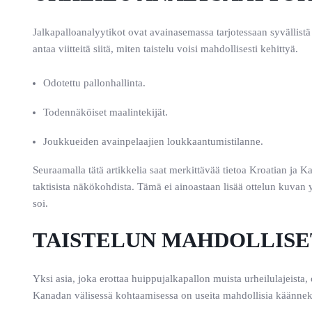
Jalkapalloanalyytikot ovat avainasemassa tarjotessaan syvällist
antaa viitteitä siitä, miten taistelu voisi mahdollisesti kehittyä.
Odotettu pallonhallinta.
Todennäköiset maalintekijät.
Joukkueiden avainpelaajien loukkaantumistilanne.
Seuraamalla tätä artikkelia saat merkittävää tietoa Kroatian j
taktisista näkökohdista. Tämä ei ainoastaan lisää ottelun kuvan y
soi.
TAISTELUN MAHDOLLIS
Yksi asia, joka erottaa huippujalkapallon muista urheilulajeista,
Kanadan välisessä kohtaamisessa on useita mahdollisia käännek