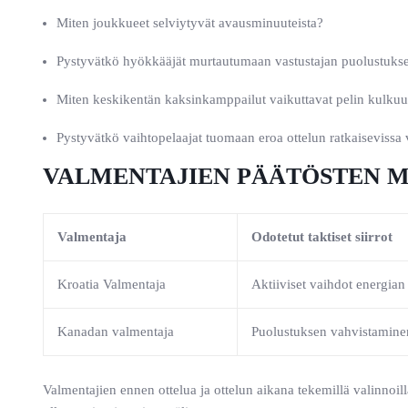
Miten joukkueet selviytyvät avausminuuteista?
Pystyvätkö hyökkääjät murtautumaan vastustajan puolustukse
Miten keskikentän kaksinkamppailut vaikuttavat pelin kulkuun
Pystyvätkö vaihtopelaajat tuomaan eroa ottelun ratkaisevissa 
VALMENTAJIEN PÄÄTÖSTEN 
Valmentaja
Odotetut taktiset siirrot
Kroatia Valmentaja
Aktiiviset vaihdot energia
Kanadan valmentaja
Puolustuksen vahvistaminen
Valmentajien ennen ottelua ja ottelun aikana tekemillä valinnoil