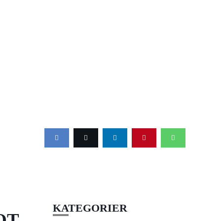
KATEGORIER
OT