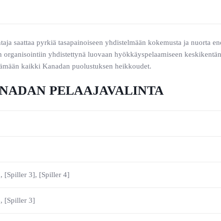
]
taja saattaa pyrkiä tasapainoiseen yhdistelmään kokemusta ja nuorta en
n organisointiin yhdistettynä luovaan hyökkäyspelaamiseen keskikentän
ntämään kaikki Kanadan puolustuksen heikkoudet.
ANADAN PELAAJAVALINTA
, [Spiller 3], [Spiller 4]
], [Spiller 3]