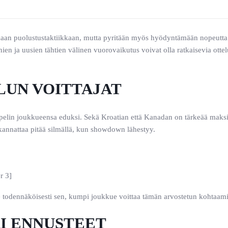
]
kaan puolustustaktiikkaan, mutta pyritään myös hyödyntämään nopeutta 
en ja uusien tähtien välinen vuorovaikutus voivat olla ratkaisevia otte
LUN VOITTAJAT
ää pelin joukkueensa eduksi. Sekä Kroatian että Kanadan on tärkeää mak
 kannattaa pitää silmällä, kun showdown lähestyy.
er 3]
see todennäköisesti sen, kumpi joukkue voittaa tämän arvostetun kohtaam
I ENNUSTEET