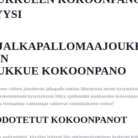
YYSI
 JALKAPALLOMAAJOUK
EN
UKKUE KOKOONPANO
n välisen jännittävän jalkapallo-ottelun lähestyessä monet kysymykse
 keskeisimmistä kysymyksistä liittyy epäilemättä joukkueiden kokoonpa
a ja formaatteja valmentajat valitsevat varmistaakseen voiton?
 ODOTETUT KOKOONPANOT
alysointiin, käydään lyhyesti läpi ottelumuodostelman keskeiset koh