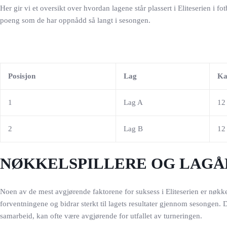
Her gir vi et oversikt over hvordan lagene står plassert i Eliteserien i f
poeng som de har oppnådd så langt i sesongen.
Posisjon
Lag
Ka
1
Lag A
12
2
Lag B
12
NØKKELSPILLERE OG LAGÅ
Noen av de mest avgjørende faktorene for suksess i Eliteserien er nøkkels
forventningene og bidrar sterkt til lagets resultater gjennom sesongen. 
samarbeid, kan ofte være avgjørende for utfallet av turneringen.