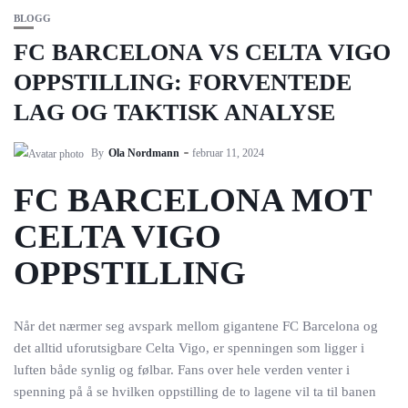
BLOGG
FC BARCELONA VS CELTA VIGO
OPPSTILLING: FORVENTEDE
LAG OG TAKTISK ANALYSE
By
Ola Nordmann
februar 11, 2024
FC BARCELONA MOT
CELTA VIGO
OPPSTILLING
Når det nærmer seg avspark mellom gigantene FC Barcelona og
det alltid uforutsigbare Celta Vigo, er spenningen som ligger i
luften både synlig og følbar. Fans over hele verden venter i
spenning på å se hvilken oppstilling de to lagene vil ta til banen