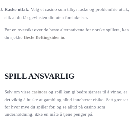
Raske uttak:
Velg et casino som tilbyr raske og problemfrie uttak,
slik at du får gevinsten din uten forsinkelser.
For en oversikt over de beste alternativene for norske spillere, kan
du sjekke
Beste Bettingsider io
.
SPILL ANSVARLIG
Selv om visse
casinoer
og spill kan gi bedre sjanser til å vinne, er
det viktig å huske at gambling alltid innebærer risiko. Sett grenser
for hvor mye du spiller for, og se alltid på casino som
underholdning, ikke en måte å tjene penger på.