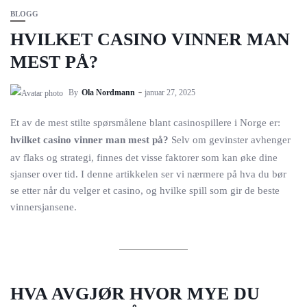
BLOGG
HVILKET CASINO VINNER MAN
MEST PÅ?
By
Ola Nordmann
januar 27, 2025
Et av de mest stilte spørsmålene blant casinospillere i Norge er:
hvilket casino vinner man mest på?
Selv om gevinster avhenger
av flaks og strategi, finnes det visse faktorer som kan øke dine
sjanser over tid. I denne artikkelen ser vi nærmere på hva du bør
se etter når du velger et casino, og hvilke spill som gir de beste
vinnersjansene.
HVA AVGJØR HVOR MYE DU