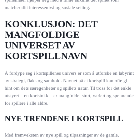
spillemåter hjelper deg med å finne akkurat det spillet som
matcher ditt interessenivå og sosiale setting.
KONKLUSJON: DET
MANGFOLDIGE
UNIVERSET AV
KORTSPILLNAVN
Å fordype seg i kortspillenes univers er som å utforske en labyrint
av strategi, flaks og samhold. Navnet på et kortspill kan ofte gi
hint om dets særegenheter og spillets natur. Til tross for det enkle
utstyret – en kortstokk – er mangfoldet stort, variert og spennende
for spillere i alle aldre.
NYE TRENDENE I KORTSPILL
Med fremveksten av nye spill og tilpasninger av de gamle,