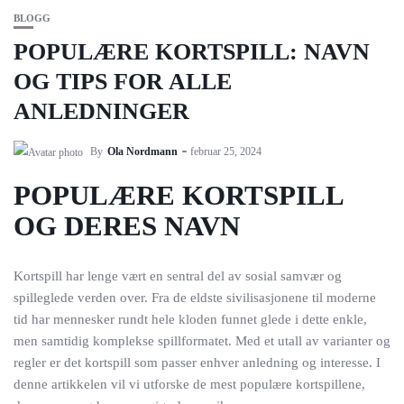
BLOGG
POPULÆRE KORTSPILL: NAVN
OG TIPS FOR ALLE
ANLEDNINGER
By
Ola Nordmann
februar 25, 2024
POPULÆRE KORTSPILL
OG DERES NAVN
Kortspill har lenge vært en sentral del av sosial samvær og
spilleglede verden over. Fra de eldste sivilisasjonene til moderne
tid har mennesker rundt hele kloden funnet glede i dette enkle,
men samtidig komplekse spillformatet. Med et utall av varianter og
regler er det kortspill som passer enhver anledning og interesse. I
denne artikkelen vil vi utforske de mest populære kortspillene,