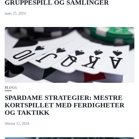
GRUPPESPILL OG SAMLINGER
mars 25, 2024
BLOGG
SPARDAME STRATEGIER: MESTRE
KORTSPILLET MED FERDIGHETER
OG TAKTIKK
februar 12, 2024