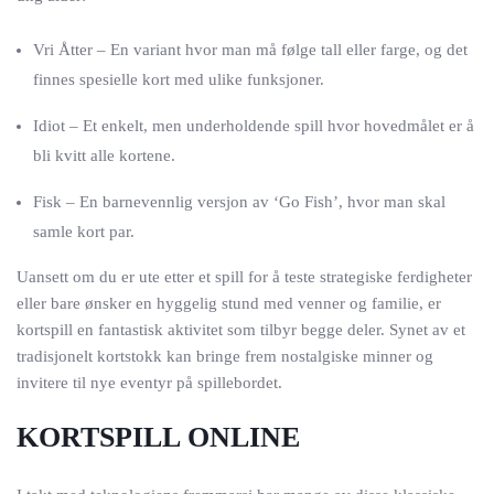
Vri Åtter – En variant hvor man må følge tall eller farge, og det
finnes spesielle kort med ulike funksjoner.
Idiot – Et enkelt, men underholdende spill hvor hovedmålet er å
bli kvitt alle kortene.
Fisk – En barnevennlig versjon av ‘Go Fish’, hvor man skal
samle kort par.
Uansett om du er ute etter et spill for å teste strategiske ferdigheter
eller bare ønsker en hyggelig stund med venner og familie, er
kortspill en fantastisk aktivitet som tilbyr begge deler. Synet av et
tradisjonelt kortstokk kan bringe frem nostalgiske minner og
invitere til nye eventyr på spillebordet.
KORTSPILL ONLINE