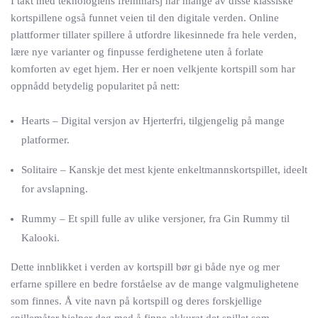
I takt med teknologiens fremmarsj har mange av disse klassiske
kortspillene også funnet veien til den digitale verden. Online
plattformer tillater spillere å utfordre likesinnede fra hele verden,
lære nye varianter og finpusse ferdighetene uten å forlate
komforten av eget hjem. Her er noen velkjente kortspill som har
oppnådd betydelig popularitet på nett:
Hearts – Digital versjon av Hjerterfri, tilgjengelig på mange
platformer.
Solitaire – Kanskje det mest kjente enkeltmannskortspillet, ideelt
for avslapning.
Rummy – Et spill fulle av ulike versjoner, fra Gin Rummy til
Kalooki.
Dette innblikket i verden av kortspill bør gi både nye og mer
erfarne spillere en bedre forståelse av de mange valgmulighetene
som finnes. Å vite navn på kortspill og deres forskjellige