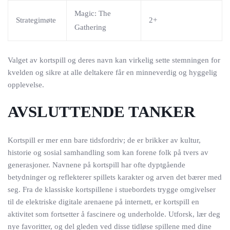
Magic: The
Strategimøte
2+
Gathering
Valget av kortspill og deres navn kan virkelig sette stemningen for
kvelden og sikre at alle deltakere får en minneverdig og hyggelig
opplevelse.
AVSLUTTENDE TANKER
Kortspill er mer enn bare tidsfordriv; de er brikker av kultur,
historie og sosial samhandling som kan forene folk på tvers av
generasjoner. Navnene på kortspill har ofte dyptgående
betydninger og reflekterer spillets karakter og arven det bærer med
seg. Fra de klassiske kortspillene i stuebordets trygge omgivelser
til de elektriske digitale arenaene på internett, er kortspill en
aktivitet som fortsetter å fascinere og underholde. Utforsk, lær deg
nye favoritter, og del gleden ved disse tidløse spillene med dine