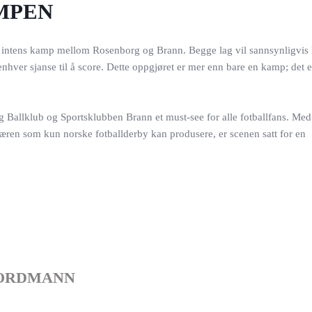
MPEN
og intens kamp mellom Rosenborg og Brann. Begge lag vil sannsynligvis 
 enhver sjanse til å score. Dette oppgjøret er mer enn bare en kamp; det
g Ballklub og Sportsklubben Brann et must-see for alle fotballfans. Med 
osfæren som kun norske fotballderby kan produsere, er scenen satt for en
ORDMANN