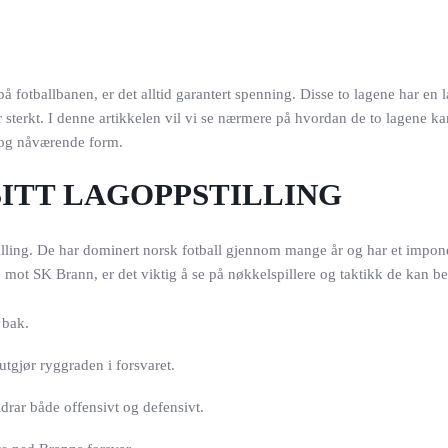
tballbanen, er det alltid garantert spenning. Disse to lagene har en l
r sterkt. I denne artikkelen vil vi se nærmere på hvordan de to lagene ka
r og nåværende form.
ITT LAGOPPSTILLING
stilling. De har dominert norsk fotball gjennom mange år og har et impo
p mot SK Brann, er det viktig å se på nøkkelspillere og taktikk de kan be
 bak.
tgjør ryggraden i forsvaret.
rar både offensivt og defensivt.