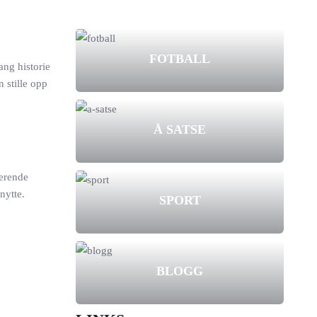
FOTBALL
ang historie
n stille opp
Å SATSE
nerende
nytte.
SPORT
BLOGG