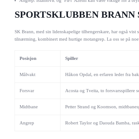
Angrep: Islamovic og ‘FiFi’ Azemi kan være viktige for å bry
SPORTSKLUBBEN BRANN 
SK Brann, med sin lidenskapelige tilhengerskare, har også vist s
tilnærming, kombinert med hurtige motangrep. La oss se på noen
Posisjon
Spiller
Målvakt
Håkon Opdal, en erfaren leder fra bak
Forsvar
Acosta og Tveita, to forsvarsspillere
Midtbane
Petter Strand og Koomson, midtbanesp
Angrep
Robert Taylor og Daouda Bamba, raskh