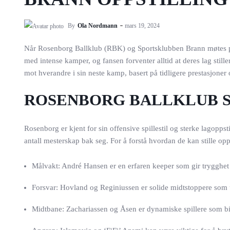
By
Ola Nordmann
mars 19, 2024
Når Rosenborg Ballklub (RBK) og Sportsklubben Brann møtes på fo
med intense kamper, og fansen forventer alltid at deres lag stille
mot hverandre i sin neste kamp, basert på tidligere prestasjone
ROSENBORG BALLKLUB S
Rosenborg er kjent for sin offensive spillestil og sterke lagopp
antall mesterskap bak seg. For å forstå hvordan de kan stille op
Målvakt: André Hansen er en erfaren keeper som gir trygghet
Forsvar: Hovland og Reginiussen er solide midtstoppere som u
Midtbane: Zachariassen og Åsen er dynamiske spillere som bid