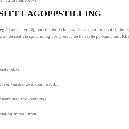
te ned Branns forsvar.
SITT LAGOPPSTILLING
eg å være en verdig motstander på banen. De er kjent for sin disiplinert
 av de sentrale spillerne og posisjonene de kan fylle på banen mot RB
erste rekke.
 som er vanskelige å komme forbi.
illere med stor kampvilje.
et og styrke i front.