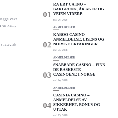
RA ERT CA INO –
BAKGRUNN, ÅR AKER OG
01
VEIEN VIDERE
legge vekt
mai 26, 2026
 er en kamp
ANMELDELSER
KABOO CASINO –
ANMELDELSE, LISENS OG
02
NORSKE ERFARINGER
strategisk
mai 25, 2026
ANMELDELSER
SNABBARE CASINO – FINN
DE RASKESTE
03
CASINOENE I NORGE
mai 24, 2026
ANMELDELSER
CASINIA CASINO –
ANMELDELSE AV
04
SIKKERHET, BONUS OG
UTTAK
mai 23, 2026