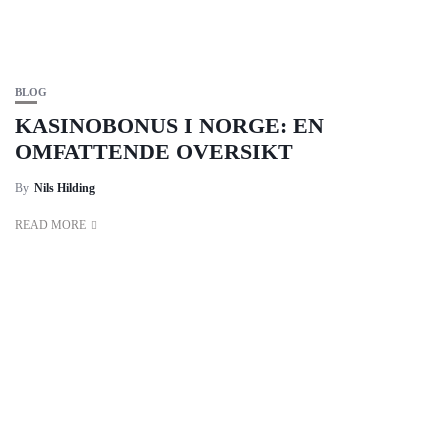
BLOG
KASINOBONUS I NORGE: EN
OMFATTENDE OVERSIKT
By
Nils Hilding
READ MORE