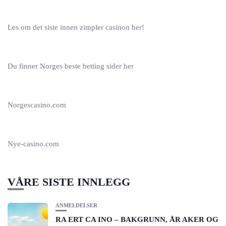
Les om det siste innen
zimpler casinon
her!
Du finner Norges beste
betting sider
her
Norgescasino.com
Nye-casino.com
VÅRE SISTE INNLEGG
ANMELDELSER
RA ERT CA INO – BAKGRUNN, ÅR AKER OG