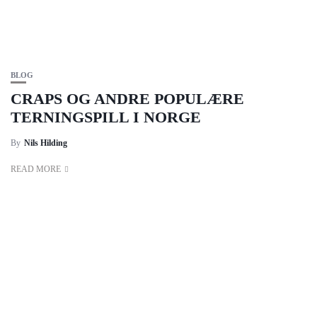
BLOG
CRAPS OG ANDRE POPULÆRE
TERNINGSPILL I NORGE
By
Nils Hilding
READ MORE